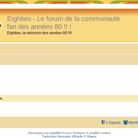
Eighties - Le forum de la communauté
fan des années 80 !! !
Eighties, la mémoire des années 80 !!!!
s.
L’équipe
Memb
Développé par
phpBB
® Forum Software © phpBB Limited
Traduction française officielle
©
Qiaeru