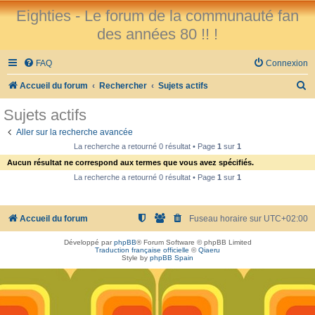
Eighties - Le forum de la communauté fan
des années 80 !! !
FAQ
Connexion
R
Accueil du forum
Rechercher
Sujets actifs
e
Sujets actifs
c
Aller sur la recherche avancée
h
La recherche a retourné 0 résultat • Page
1
sur
1
e
Aucun résultat ne correspond aux termes que vous avez spécifiés.
r
La recherche a retourné 0 résultat • Page
1
sur
1
c
h
Accueil du forum
Fuseau horaire sur
UTC+02:00
e
Développé par
phpBB
® Forum Software © phpBB Limited
r
Traduction française officielle
©
Qiaeru
Style by
phpBB Spain