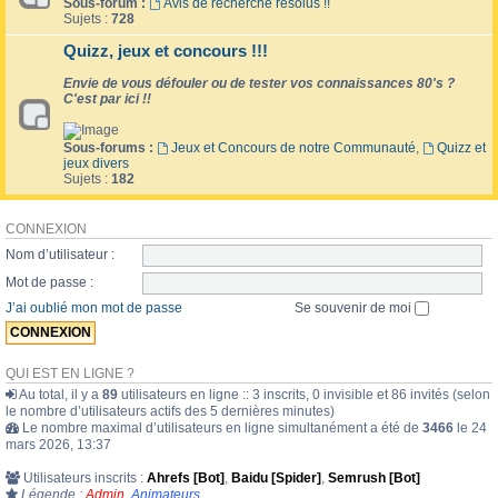
Sous-forum :
Avis de recherche résolus !!
Sujets :
728
Quizz, jeux et concours !!!
Envie de vous défouler ou de tester vos connaissances 80's ?
C'est par ici !!
Sous-forums :
Jeux et Concours de notre Communauté
,
Quizz et
jeux divers
Sujets :
182
CONNEXION
Nom d’utilisateur :
Mot de passe :
J’ai oublié mon mot de passe
Se souvenir de moi
QUI EST EN LIGNE ?
Au total, il y a
89
utilisateurs en ligne :: 3 inscrits, 0 invisible et 86 invités (selon
le nombre d’utilisateurs actifs des 5 dernières minutes)
Le nombre maximal d’utilisateurs en ligne simultanément a été de
3466
le 24
mars 2026, 13:37
Utilisateurs inscrits :
Ahrefs [Bot]
,
Baidu [Spider]
,
Semrush [Bot]
Légende :
Admin
,
Animateurs