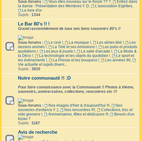
Sous-forums :
Vous êtes nouveau sur le forum ?? ?
,
Entrez dans
la danse : Présentation des Membres !! :D
,
L'association Eighties
,
Le livre d'or
Sujets :
1344
Le Bar 80's !! !
Grand rassemblement de tous nos bons souvenirs 80's !!
Sous-forums :
Le ciné !
,
La musique !
,
Les séries télé !
,
Les
dessins animés !
,
La Télé et ses émissions !
,
Les pubs et produits
quotidiens !
,
Les jeux & jouets !
,
La salle d'arcade !
,
La Mode &
la Déco !
,
La technologie et les objets du quotidien !
,
Le sport et
les événements !
,
La Presse et les bouquins !
,
Les années 90
,
Vie actuelle et sujets divers...
Sujets :
3820
Notre communauté !! :D
Pour faire connaissance avec la Communauté !! Photos à thème,
souvenirs, anniversaires, collections, rencontres etc !!!
Sous-forums :
Nos images d'hier & d'aujourd'hui !!!
,
Nos
souvenirs d'enfance !! :)
,
Nos rencontres !!!!
,
Collections, troc et
vide greniers !
,
Anniversaires, fêtes et dédicaces !!!
,
Besoin d'un
tuyau ?
Sujets :
1187
Avis de recherche