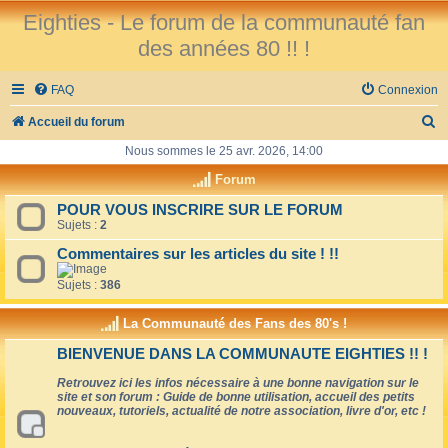
Eighties - Le forum de la communauté fan
des années 80 !! !
FAQ
Connexion
R
Accueil du forum
e
Nous sommes le 25 avr. 2026, 14:00
c
Forum
h
POUR VOUS INSCRIRE SUR LE FORUM
Sujets :
2
e
r
Commentaires sur les articles du site ! !!
c
Sujets :
386
h
La Communauté des Fans des 80's !
e
BIENVENUE DANS LA COMMUNAUTE EIGHTIES !! !
r
Retrouvez ici les infos nécessaire à une bonne navigation sur le
site et son forum : Guide de bonne utilisation, accueil des petits
nouveaux, tutoriels, actualité de notre association, livre d'or, etc !