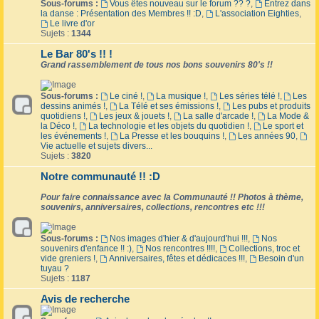
Sous-forums :
Vous êtes nouveau sur le forum ?? ?
,
Entrez dans
la danse : Présentation des Membres !! :D
,
L'association Eighties
,
Le livre d'or
Sujets :
1344
Le Bar 80's !! !
Grand rassemblement de tous nos bons souvenirs 80's !!
Sous-forums :
Le ciné !
,
La musique !
,
Les séries télé !
,
Les
dessins animés !
,
La Télé et ses émissions !
,
Les pubs et produits
quotidiens !
,
Les jeux & jouets !
,
La salle d'arcade !
,
La Mode &
la Déco !
,
La technologie et les objets du quotidien !
,
Le sport et
les événements !
,
La Presse et les bouquins !
,
Les années 90
,
Vie actuelle et sujets divers...
Sujets :
3820
Notre communauté !! :D
Pour faire connaissance avec la Communauté !! Photos à thème,
souvenirs, anniversaires, collections, rencontres etc !!!
Sous-forums :
Nos images d'hier & d'aujourd'hui !!!
,
Nos
souvenirs d'enfance !! :)
,
Nos rencontres !!!!
,
Collections, troc et
vide greniers !
,
Anniversaires, fêtes et dédicaces !!!
,
Besoin d'un
tuyau ?
Sujets :
1187
Avis de recherche