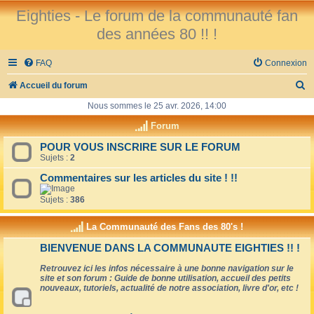
Eighties - Le forum de la communauté fan
des années 80 !! !
FAQ
Connexion
R
Accueil du forum
e
Nous sommes le 25 avr. 2026, 14:00
c
Forum
h
POUR VOUS INSCRIRE SUR LE FORUM
Sujets :
2
e
r
Commentaires sur les articles du site ! !!
c
Sujets :
386
h
La Communauté des Fans des 80's !
e
BIENVENUE DANS LA COMMUNAUTE EIGHTIES !! !
r
Retrouvez ici les infos nécessaire à une bonne navigation sur le
site et son forum : Guide de bonne utilisation, accueil des petits
nouveaux, tutoriels, actualité de notre association, livre d'or, etc !