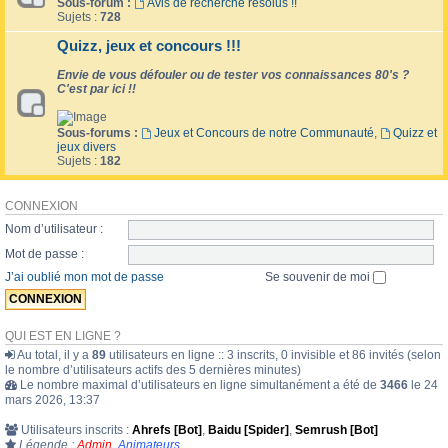
Sous-forum :
Avis de recherche résolus !!
Sujets :
728
Quizz, jeux et concours !!!
Envie de vous défouler ou de tester vos connaissances 80's ?
C'est par ici !!
Sous-forums :
Jeux et Concours de notre Communauté
,
Quizz et
jeux divers
Sujets :
182
CONNEXION
Nom d’utilisateur :
Mot de passe :
J’ai oublié mon mot de passe
Se souvenir de moi
QUI EST EN LIGNE ?
Au total, il y a
89
utilisateurs en ligne :: 3 inscrits, 0 invisible et 86 invités (selon
le nombre d’utilisateurs actifs des 5 dernières minutes)
Le nombre maximal d’utilisateurs en ligne simultanément a été de
3466
le 24
mars 2026, 13:37
Utilisateurs inscrits :
Ahrefs [Bot]
,
Baidu [Spider]
,
Semrush [Bot]
Légende :
Admin
,
Animateurs