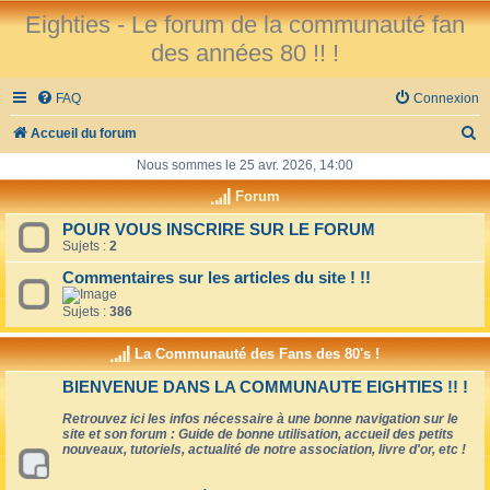
Eighties - Le forum de la communauté fan
des années 80 !! !
FAQ
Connexion
R
Accueil du forum
e
Nous sommes le 25 avr. 2026, 14:00
c
Forum
h
POUR VOUS INSCRIRE SUR LE FORUM
Sujets :
2
e
r
Commentaires sur les articles du site ! !!
c
Sujets :
386
h
La Communauté des Fans des 80's !
e
BIENVENUE DANS LA COMMUNAUTE EIGHTIES !! !
r
Retrouvez ici les infos nécessaire à une bonne navigation sur le
site et son forum : Guide de bonne utilisation, accueil des petits
nouveaux, tutoriels, actualité de notre association, livre d'or, etc !