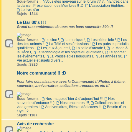
Sous-forums :
Vous êtes nouveau sur le forum ?? ?
,
Entrez dans
la danse : Présentation des Membres !! :D
,
L'association Eighties
,
Le livre d'or
Sujets :
1344
Le Bar 80's !! !
Grand rassemblement de tous nos bons souvenirs 80's !!
Sous-forums :
Le ciné !
,
La musique !
,
Les séries télé !
,
Les
dessins animés !
,
La Télé et ses émissions !
,
Les pubs et produits
quotidiens !
,
Les jeux & jouets !
,
La salle d'arcade !
,
La Mode &
la Déco !
,
La technologie et les objets du quotidien !
,
Le sport et
les événements !
,
La Presse et les bouquins !
,
Les années 90
,
Vie actuelle et sujets divers...
Sujets :
3820
Notre communauté !! :D
Pour faire connaissance avec la Communauté !! Photos à thème,
souvenirs, anniversaires, collections, rencontres etc !!!
Sous-forums :
Nos images d'hier & d'aujourd'hui !!!
,
Nos
souvenirs d'enfance !! :)
,
Nos rencontres !!!!
,
Collections, troc et
vide greniers !
,
Anniversaires, fêtes et dédicaces !!!
,
Besoin d'un
tuyau ?
Sujets :
1187
Avis de recherche