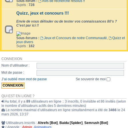
Sous-forum :
Avis de recherche résolus !!
Sujets :
728
Quizz, jeux et concours !!!
Envie de vous défouler ou de tester vos connaissances 80's ?
C'est par ici !!
Sous-forums :
Jeux et Concours de notre Communauté
,
Quizz et
jeux divers
Sujets :
182
CONNEXION
Nom d’utilisateur :
Mot de passe :
J’ai oublié mon mot de passe
Se souvenir de moi
QUI EST EN LIGNE ?
Au total, il y a
89
utilisateurs en ligne :: 3 inscrits, 0 invisible et 86 invités (selon
le nombre d’utilisateurs actifs des 5 dernières minutes)
Le nombre maximal d’utilisateurs en ligne simultanément a été de
3466
le 24
mars 2026, 13:37
Utilisateurs inscrits :
Ahrefs [Bot]
,
Baidu [Spider]
,
Semrush [Bot]
Légende :
Admin
,
Animateurs