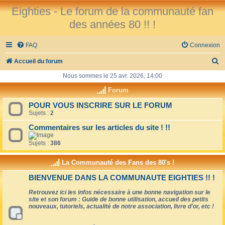
Eighties - Le forum de la communauté fan
des années 80 !! !
FAQ
Connexion
R
Accueil du forum
e
Nous sommes le 25 avr. 2026, 14:00
c
Forum
h
POUR VOUS INSCRIRE SUR LE FORUM
Sujets :
2
e
r
Commentaires sur les articles du site ! !!
c
Sujets :
386
h
La Communauté des Fans des 80's !
e
BIENVENUE DANS LA COMMUNAUTE EIGHTIES !! !
r
Retrouvez ici les infos nécessaire à une bonne navigation sur le
site et son forum : Guide de bonne utilisation, accueil des petits
nouveaux, tutoriels, actualité de notre association, livre d'or, etc !