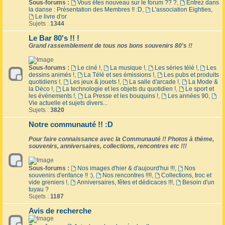
Sous-forums :
Vous êtes nouveau sur le forum ?? ?
,
Entrez dans
la danse : Présentation des Membres !! :D
,
L'association Eighties
,
Le livre d'or
Sujets :
1344
Le Bar 80's !! !
Grand rassemblement de tous nos bons souvenirs 80's !!
Sous-forums :
Le ciné !
,
La musique !
,
Les séries télé !
,
Les
dessins animés !
,
La Télé et ses émissions !
,
Les pubs et produits
quotidiens !
,
Les jeux & jouets !
,
La salle d'arcade !
,
La Mode &
la Déco !
,
La technologie et les objets du quotidien !
,
Le sport et
les événements !
,
La Presse et les bouquins !
,
Les années 90
,
Vie actuelle et sujets divers...
Sujets :
3820
Notre communauté !! :D
Pour faire connaissance avec la Communauté !! Photos à thème,
souvenirs, anniversaires, collections, rencontres etc !!!
Sous-forums :
Nos images d'hier & d'aujourd'hui !!!
,
Nos
souvenirs d'enfance !! :)
,
Nos rencontres !!!!
,
Collections, troc et
vide greniers !
,
Anniversaires, fêtes et dédicaces !!!
,
Besoin d'un
tuyau ?
Sujets :
1187
Avis de recherche