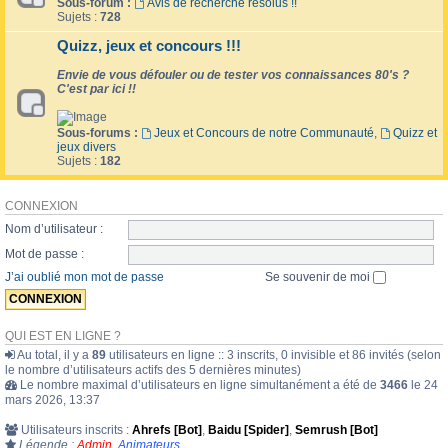
Sous-forum :
Avis de recherche résolus !!
Sujets :
728
Quizz, jeux et concours !!!
Envie de vous défouler ou de tester vos connaissances 80's ?
C'est par ici !!
Sous-forums :
Jeux et Concours de notre Communauté
,
Quizz et
jeux divers
Sujets :
182
CONNEXION
Nom d’utilisateur :
Mot de passe :
J’ai oublié mon mot de passe
Se souvenir de moi
QUI EST EN LIGNE ?
Au total, il y a
89
utilisateurs en ligne :: 3 inscrits, 0 invisible et 86 invités (selon
le nombre d’utilisateurs actifs des 5 dernières minutes)
Le nombre maximal d’utilisateurs en ligne simultanément a été de
3466
le 24
mars 2026, 13:37
Utilisateurs inscrits :
Ahrefs [Bot]
,
Baidu [Spider]
,
Semrush [Bot]
Légende :
Admin
,
Animateurs