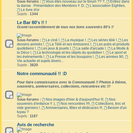
Sous-forums :
Vous êtes nouveau sur le forum ?? ?
,
Entrez dans
la danse : Présentation des Membres !! :D
,
L'association Eighties
,
Le livre d'or
Sujets :
1344
Le Bar 80's !! !
Grand rassemblement de tous nos bons souvenirs 80's !!
Sous-forums :
Le ciné !
,
La musique !
,
Les séries télé !
,
Les
dessins animés !
,
La Télé et ses émissions !
,
Les pubs et produits
quotidiens !
,
Les jeux & jouets !
,
La salle d'arcade !
,
La Mode &
la Déco !
,
La technologie et les objets du quotidien !
,
Le sport et
les événements !
,
La Presse et les bouquins !
,
Les années 90
,
Vie actuelle et sujets divers...
Sujets :
3820
Notre communauté !! :D
Pour faire connaissance avec la Communauté !! Photos à thème,
souvenirs, anniversaires, collections, rencontres etc !!!
Sous-forums :
Nos images d'hier & d'aujourd'hui !!!
,
Nos
souvenirs d'enfance !! :)
,
Nos rencontres !!!!
,
Collections, troc et
vide greniers !
,
Anniversaires, fêtes et dédicaces !!!
,
Besoin d'un
tuyau ?
Sujets :
1187
Avis de recherche