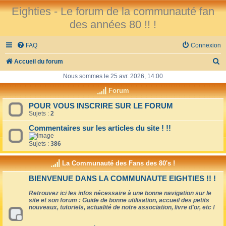
Eighties - Le forum de la communauté fan
des années 80 !! !
FAQ
Connexion
R
Accueil du forum
e
Nous sommes le 25 avr. 2026, 14:00
c
Forum
h
POUR VOUS INSCRIRE SUR LE FORUM
Sujets :
2
e
r
Commentaires sur les articles du site ! !!
c
Sujets :
386
h
La Communauté des Fans des 80's !
e
BIENVENUE DANS LA COMMUNAUTE EIGHTIES !! !
r
Retrouvez ici les infos nécessaire à une bonne navigation sur le
site et son forum : Guide de bonne utilisation, accueil des petits
nouveaux, tutoriels, actualité de notre association, livre d'or, etc !