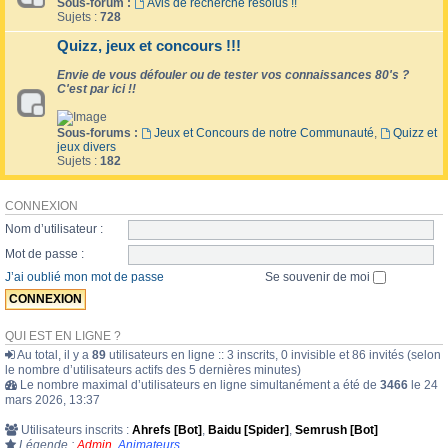
Sous-forum :
Avis de recherche résolus !!
Sujets :
728
Quizz, jeux et concours !!!
Envie de vous défouler ou de tester vos connaissances 80's ?
C'est par ici !!
Sous-forums :
Jeux et Concours de notre Communauté
,
Quizz et
jeux divers
Sujets :
182
CONNEXION
Nom d’utilisateur :
Mot de passe :
J’ai oublié mon mot de passe
Se souvenir de moi
QUI EST EN LIGNE ?
Au total, il y a
89
utilisateurs en ligne :: 3 inscrits, 0 invisible et 86 invités (selon
le nombre d’utilisateurs actifs des 5 dernières minutes)
Le nombre maximal d’utilisateurs en ligne simultanément a été de
3466
le 24
mars 2026, 13:37
Utilisateurs inscrits :
Ahrefs [Bot]
,
Baidu [Spider]
,
Semrush [Bot]
Légende :
Admin
,
Animateurs