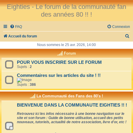
Eighties - Le forum de la communauté fan
des années 80 !! !
FAQ
Connexion
R
Accueil du forum
e
Nous sommes le 25 avr. 2026, 14:00
c
Forum
h
POUR VOUS INSCRIRE SUR LE FORUM
Sujets :
2
e
r
Commentaires sur les articles du site ! !!
c
Sujets :
386
h
La Communauté des Fans des 80's !
e
BIENVENUE DANS LA COMMUNAUTE EIGHTIES !! !
r
Retrouvez ici les infos nécessaire à une bonne navigation sur le
site et son forum : Guide de bonne utilisation, accueil des petits
nouveaux, tutoriels, actualité de notre association, livre d'or, etc !