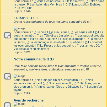
Sous-forums :
Vous êtes nouveau sur le forum ?? ?
,
Entrez dans
la danse : Présentation des Membres !! :D
,
L'association Eighties
,
Le livre d'or
Sujets :
1344
Le Bar 80's !! !
Grand rassemblement de tous nos bons souvenirs 80's !!
Sous-forums :
Le ciné !
,
La musique !
,
Les séries télé !
,
Les
dessins animés !
,
La Télé et ses émissions !
,
Les pubs et produits
quotidiens !
,
Les jeux & jouets !
,
La salle d'arcade !
,
La Mode &
la Déco !
,
La technologie et les objets du quotidien !
,
Le sport et
les événements !
,
La Presse et les bouquins !
,
Les années 90
,
Vie actuelle et sujets divers...
Sujets :
3820
Notre communauté !! :D
Pour faire connaissance avec la Communauté !! Photos à thème,
souvenirs, anniversaires, collections, rencontres etc !!!
Sous-forums :
Nos images d'hier & d'aujourd'hui !!!
,
Nos
souvenirs d'enfance !! :)
,
Nos rencontres !!!!
,
Collections, troc et
vide greniers !
,
Anniversaires, fêtes et dédicaces !!!
,
Besoin d'un
tuyau ?
Sujets :
1187
Avis de recherche