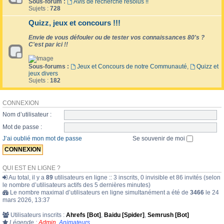
Sous-forum :
Avis de recherche résolus !!
Sujets :
728
Quizz, jeux et concours !!!
Envie de vous défouler ou de tester vos connaissances 80's ?
C'est par ici !!
Sous-forums :
Jeux et Concours de notre Communauté
,
Quizz et
jeux divers
Sujets :
182
CONNEXION
Nom d’utilisateur :
Mot de passe :
J’ai oublié mon mot de passe
Se souvenir de moi
QUI EST EN LIGNE ?
Au total, il y a
89
utilisateurs en ligne :: 3 inscrits, 0 invisible et 86 invités (selon
le nombre d’utilisateurs actifs des 5 dernières minutes)
Le nombre maximal d’utilisateurs en ligne simultanément a été de
3466
le 24
mars 2026, 13:37
Utilisateurs inscrits :
Ahrefs [Bot]
,
Baidu [Spider]
,
Semrush [Bot]
Légende :
Admin
,
Animateurs