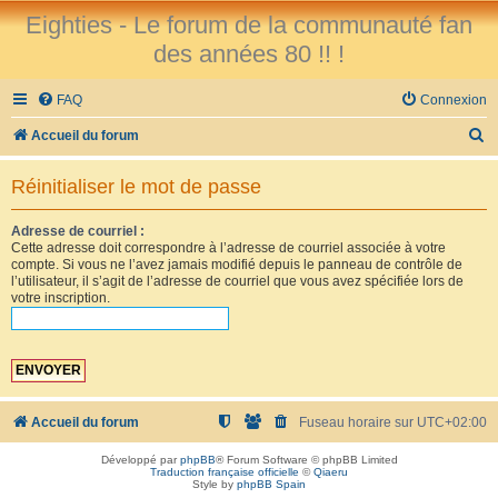
Eighties - Le forum de la communauté fan
des années 80 !! !
FAQ
Connexion
R
Accueil du forum
e
Réinitialiser le mot de passe
c
h
Adresse de courriel :
Cette adresse doit correspondre à l’adresse de courriel associée à votre
e
compte. Si vous ne l’avez jamais modifié depuis le panneau de contrôle de
r
l’utilisateur, il s’agit de l’adresse de courriel que vous avez spécifiée lors de
votre inscription.
c
h
e
r
Accueil du forum
Fuseau horaire sur
UTC+02:00
Développé par
phpBB
® Forum Software © phpBB Limited
Traduction française officielle
©
Qiaeru
Style by
phpBB Spain