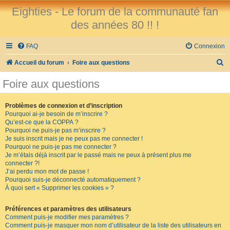
Eighties - Le forum de la communauté fan
des années 80 !! !
FAQ
Connexion
R
Accueil du forum
Foire aux questions
e
Foire aux questions
c
h
Problèmes de connexion et d’inscription
Pourquoi ai-je besoin de m’inscrire ?
e
Qu’est-ce que la COPPA ?
r
Pourquoi ne puis-je pas m’inscrire ?
Je suis inscrit mais je ne peux pas me connecter !
c
Pourquoi ne puis-je pas me connecter ?
Je m’étais déjà inscrit par le passé mais ne peux à présent plus me
h
connecter ?!
e
J’ai perdu mon mot de passe !
Pourquoi suis-je déconnecté automatiquement ?
r
À quoi sert « Supprimer les cookies » ?
Préférences et paramètres des utilisateurs
Comment puis-je modifier mes paramètres ?
Comment puis-je masquer mon nom d’utilisateur de la liste des utilisateurs en